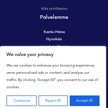
Aika sovittaessa
Palvelemme
Kanta-Häme
Hyvinkää
ja muut sovittaessa
We value your privacy
Asiakastuki
We use cookies to enhance your browsing experience,
serve personalised ads or content, and analyse our
traffic. By clicking "Accept All", you consent to our use of
cookies.
Customise
Reject All
Accept All
Copyright © 2025. Kaikki oikeudet pidätetään.